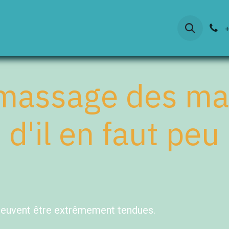
ticuliers
Actualités
Contact
+
massage des m
d'il en faut peu
 peuvent être extrêmement tendues.