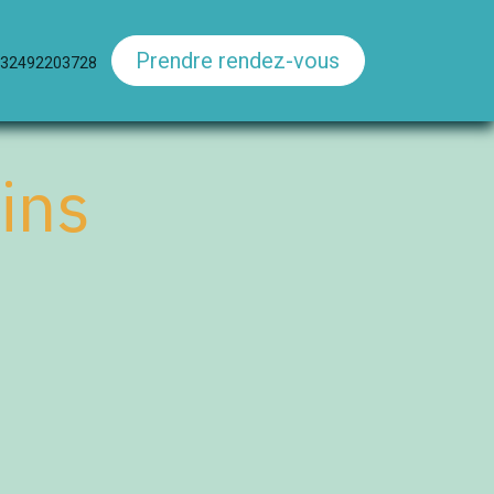
Prendre rendez-vous
32492203728
ains