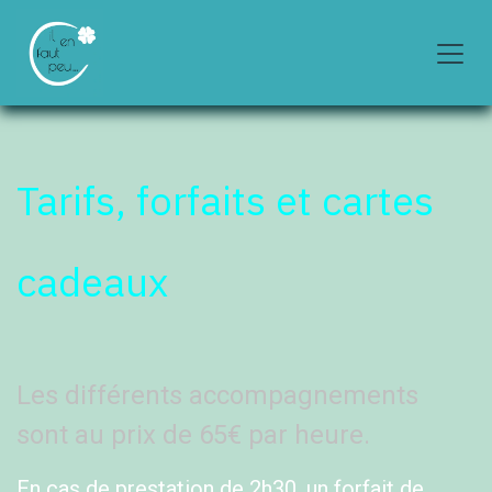
Se rendre au contenu
Tarifs, forfaits et cartes
cadeaux
Les différents accompagnements
sont au prix de 65€ par heure.
En cas de prestation de 2h30, un forfait de